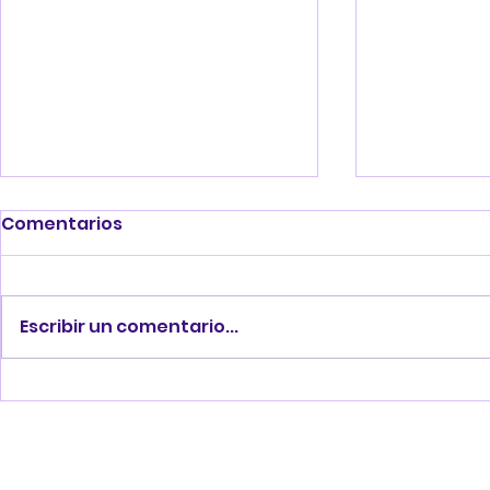
Comentarios
Escribir un comentario...
Conferencia de Ventas
Bien venid
de las Américas en Chile
compañer
Home
Servicios
Perfil