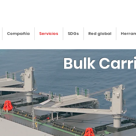
Compañía
Servicios
SDGs
Red global
Herra
Bulk Carr