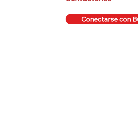
Conectarse con Bu
Home
Servicios
Car Carri
Bulk Carr
Total Log
Auto Logi