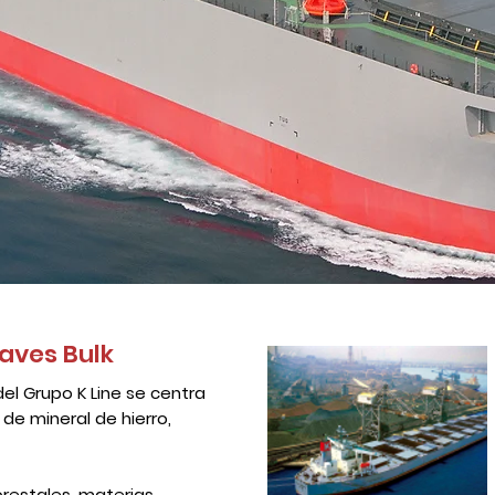
naves Bulk
del Grupo K Line se centra
de mineral de hierro,
orestales, materias