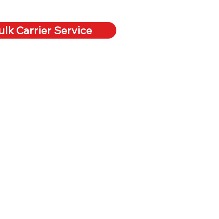
lk Carrier Service
Perfil de la Empresa
ers
History of K Line
La empresa que representamos
iers
Global Network
istics
Location
stics