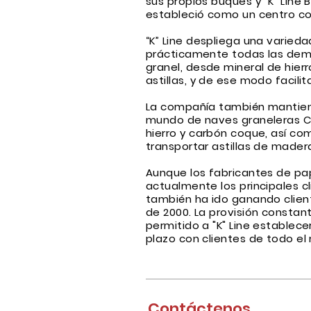
sus propios buques y "K" Line 
estableció como un centro co
“K” Line despliega una varied
prácticamente todas las dem
granel, desde mineral de hier
astillas, y de ese modo facilit
La compañía también mantien
mundo de naves graneleras C
hierro y carbón coque, así c
transportar astillas de mader
Aunque los fabricantes de pa
actualmente los principales cl
también ha ido ganando clien
de 2000. La provisión constant
permitido a "K" Line establece
plazo con clientes de todo el
Contáctenos