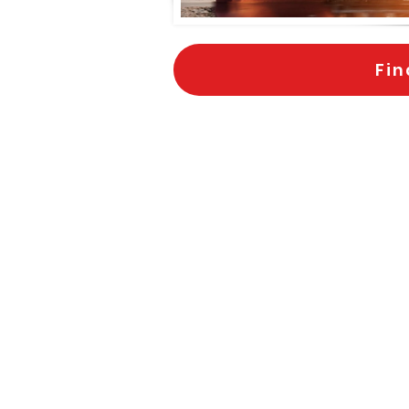
Fin
Home
Servicios
Perfil
Car Carriers
Histor
La em
Bulk Carriers