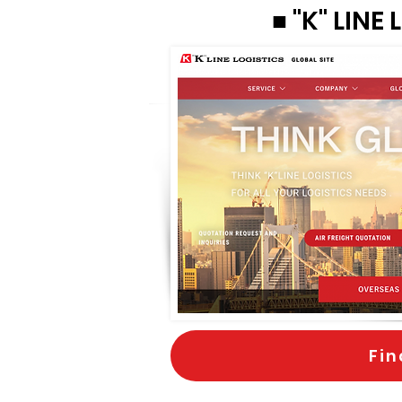
■ "K" LINE
Fin