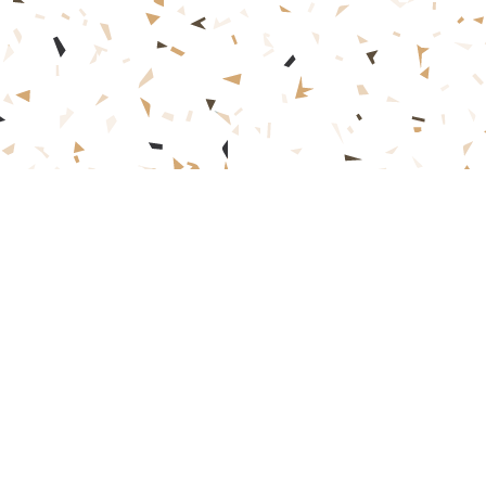
Home
Servicios
Perfil
Car Carriers
Histor
La em
Bulk Carriers
Globa
Total Logistics
Locat
Auto Logistics