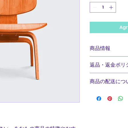
Agr
商品情報
商品の詳細を入力し
返品・返金ポリ
明に加え、商品の特
しましょう。
返品・返金ポリシー
商品の配送につ
満足しなかった場合
の手順などを説明し
配送地域、料金、所
顧客からの信頼を獲
する情報を入力して
だけます。
とで顧客からの信頼
いただけます。