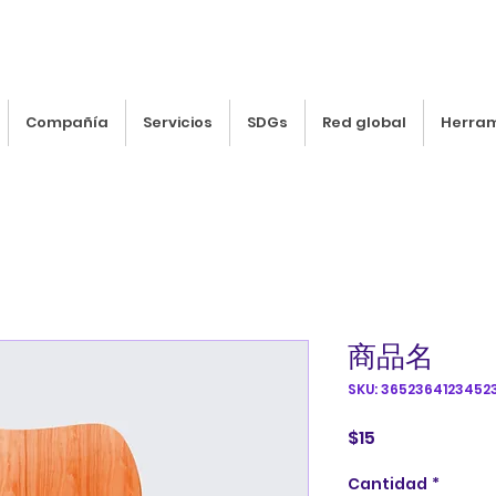
Compañía
Servicios
SDGs
Red global
Herra
商品名
SKU: 3652364123452
Precio
$15
Cantidad
*