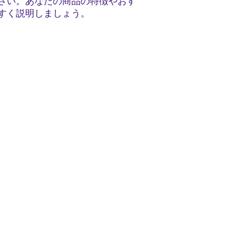
さい。あなたの商品の特徴やおす
すく説明しましょう。
Perfil de la Empresa
ers
History of K Line
La empresa que representamos
iers
Global Network
istics
Location
stics
o